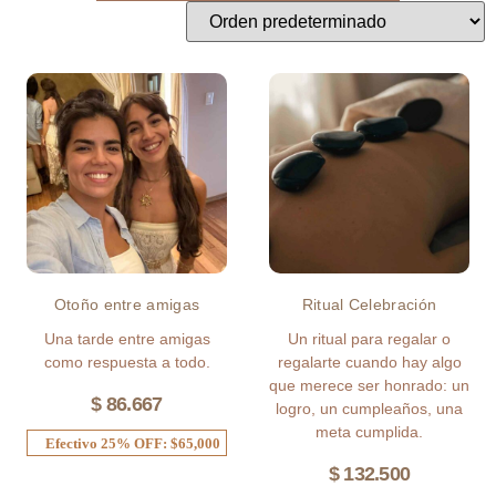
Otoño entre amigas
Ritual Celebración
Una tarde entre amigas
Un ritual para regalar o
como respuesta a todo.
regalarte cuando hay algo
que merece ser honrado: un
$
86.667
logro, un cumpleaños, una
meta cumplida.
Efectivo 25% OFF: $65,000
$
132.500