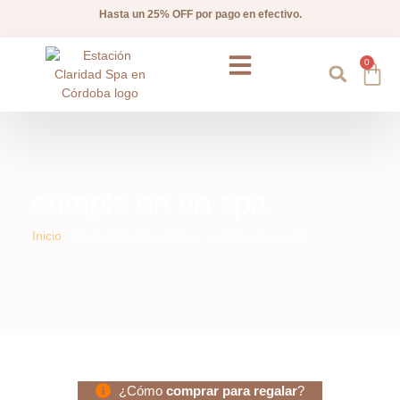
Hasta un 25% OFF por pago en efectivo.
0
Preguntas frecuentes
cumple en un spa
Inicio
/ Productos etiquetados “cumple en un spa”
¿Cómo
comprar para regalar
?