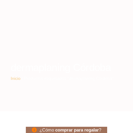
dermaplaning Córdoba
Inicio
/ Productos etiquetados “dermaplaning Córdoba”
¿Cómo
comprar para regalar
?