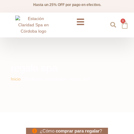
Hasta un 25% OFF por pago en efectivo.
0
Preguntas frecuentes
regala spa
Inicio
/ Productos etiquetados “regala spa”
¿Cómo
comprar para regalar
?