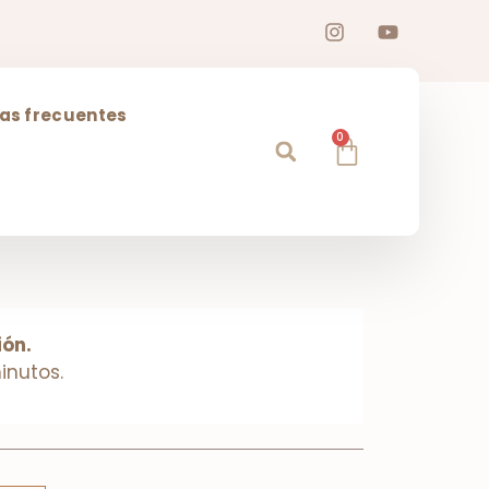
as frecuentes
0
ión.
inutos.