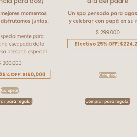
encia para dos)
día del padre
s mejores momentos
Un spa pensado para agas
 disfrutamos juntas.
y celebrar con papá en su 
$
299.000
specialmente para
Efectivo 25% OFF: $224,
una escapada de la
esa persona especial
$
200.000
 25% OFF: $150,000
Comprar
Comprar
ar para regalar
Comprar para regalar