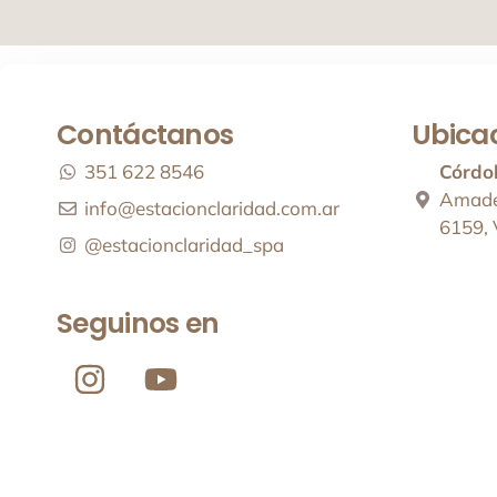
Contáctanos
Ubica
351 622 8546
Córdo
Amade
info@estacionclaridad.com.ar
6159, 
@estacionclaridad_spa
Seguinos en